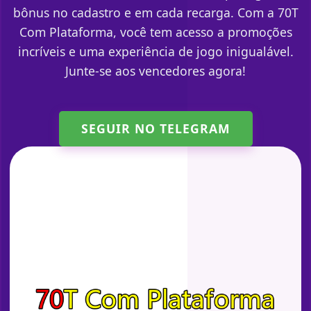
bônus no cadastro e em cada recarga. Com a 70T
Com Plataforma, você tem acesso a promoções
incríveis e uma experiência de jogo inigualável.
Junte-se aos vencedores agora!
SEGUIR NO TELEGRAM