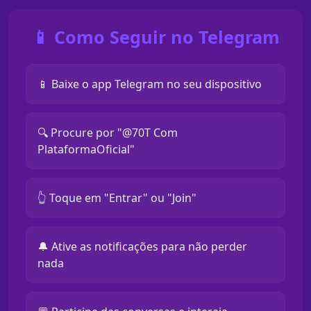
📱 Como Seguir no Telegram
📱 Baixe o app Telegram no seu dispositivo
🔍 Procure por "@70T Com
PlataformaOficial"
👆 Toque em "Entrar" ou "Join"
🔔 Ative as notificações para não perder
nada