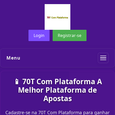
Login
Registrar-se
Menu
📱 70T Com Plataforma A
Melhor Plataforma de
Apostas
Cadastre-se na 70T Com Plataforma para ganhar