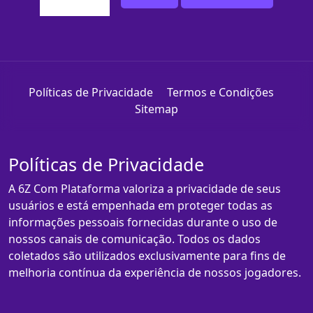
Políticas de Privacidade
Termos e Condições
Sitemap
Políticas de Privacidade
A 6Z Com Plataforma valoriza a privacidade de seus
usuários e está empenhada em proteger todas as
informações pessoais fornecidas durante o uso de
nossos canais de comunicação. Todos os dados
coletados são utilizados exclusivamente para fins de
melhoria contínua da experiência de nossos jogadores.