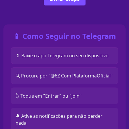
📱 Como Seguir no Telegram
📱 Baixe o app Telegram no seu dispositivo
🔍 Procure por "@6Z Com PlataformaOficial"
👆 Toque em "Entrar" ou "Join"
🔔 Ative as notificações para não perder
nada