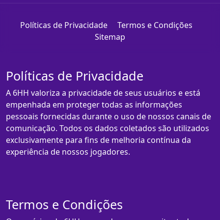
Políticas de Privacidade
Termos e Condições
Sitemap
Políticas de Privacidade
A 6HH valoriza a privacidade de seus usuários e está
empenhada em proteger todas as informações
pessoais fornecidas durante o uso de nossos canais de
comunicação. Todos os dados coletados são utilizados
exclusivamente para fins de melhoria contínua da
experiência de nossos jogadores.
Termos e Condições