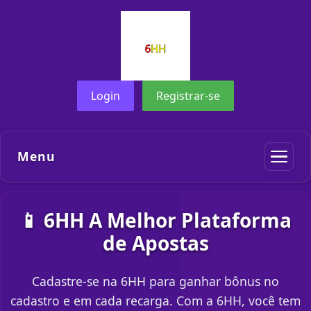
Login
Registrar-se
Menu
📱 6HH A Melhor Plataforma
de Apostas
Cadastre-se na 6HH para ganhar bônus no
cadastro e em cada recarga. Com a 6HH, você tem