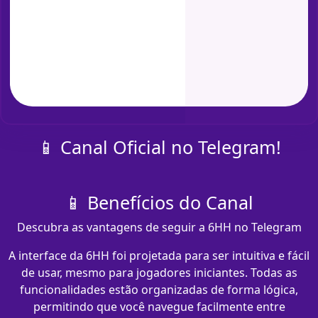
📱 Canal Oficial no Telegram!
📱 Benefícios do Canal
Descubra as vantagens de seguir a 6HH no Telegram
A interface da 6HH foi projetada para ser intuitiva e fácil
de usar, mesmo para jogadores iniciantes. Todas as
funcionalidades estão organizadas de forma lógica,
permitindo que você navegue facilmente entre