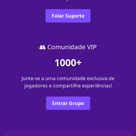
Falar Suporte
👥 Comunidade VIP
1000+
Junte-se a uma comunidade exclusiva de
jogadores e compartilhe experiências!
Entrar Grupo