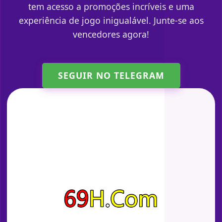
tem acesso a promoções incríveis e uma
experiência de jogo inigualável. Junte-se aos
vencedores agora!
SEGUIR NO TELEGRAM