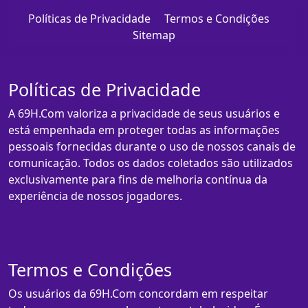
Políticas de Privacidade
Termos e Condições
Sitemap
Políticas de Privacidade
A 69H.Com valoriza a privacidade de seus usuários e
está empenhada em proteger todas as informações
pessoais fornecidas durante o uso de nossos canais de
comunicação. Todos os dados coletados são utilizados
exclusivamente para fins de melhoria contínua da
experiência de nossos jogadores.
Termos e Condições
Os usuários da 69H.Com concordam em respeitar