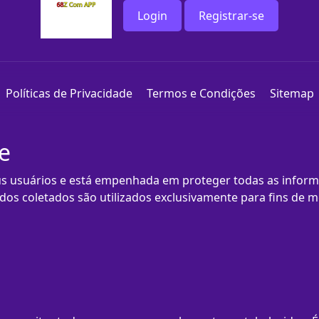
Login
Registrar-se
Políticas de Privacidade
Termos e Condições
Sitemap
de
eus usuários e está empenhada em proteger todas as inform
os coletados são utilizados exclusivamente para fins de m