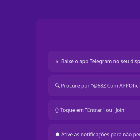
📱 Baixe o app Telegram no seu disp
🔍 Procure por "@68Z Com APPOfici
👆 Toque em "Entrar" ou "Join"
🔔 Ative as notificações para não p