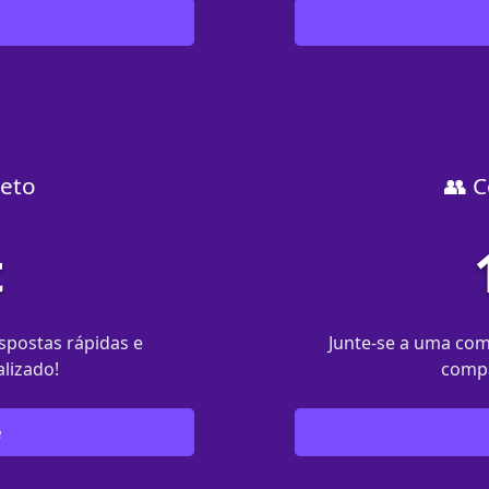
reto
👥 
t
espostas rápidas e
Junte-se a uma com
lizado!
compa
e