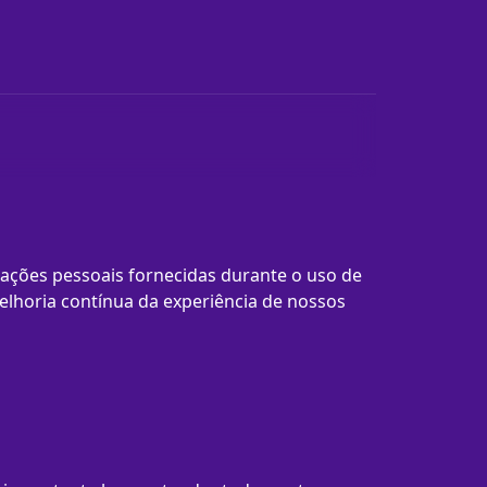
ações pessoais fornecidas durante o uso de
elhoria contínua da experiência de nossos