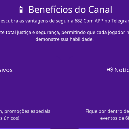
📱 Benefícios do Canal
escubra as vantagens de seguir a 68Z Com APP no Telegr
te total justiça e segurança, permitindo que cada jogador
demonstre sua habilidade.
sivos
📢 Notí
m, promoções especiais
Fique por dentro d
s únicos!
eventos da 6