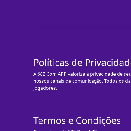
Políticas de Privacida
A 68Z Com APP valoriza a privacidade de s
nossos canais de comunicação. Todos os dad
jogadores.
Termos e Condições