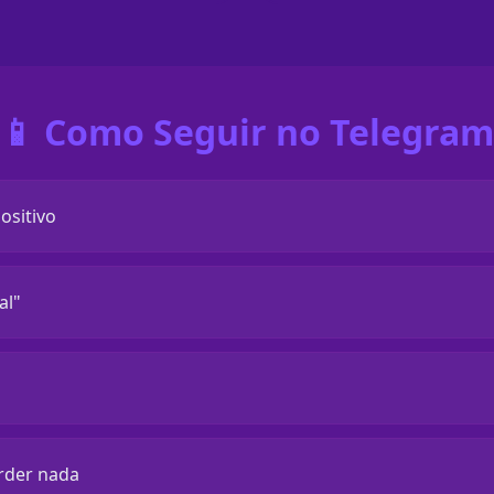
📱 Como Seguir no Telegram
ositivo
al"
erder nada