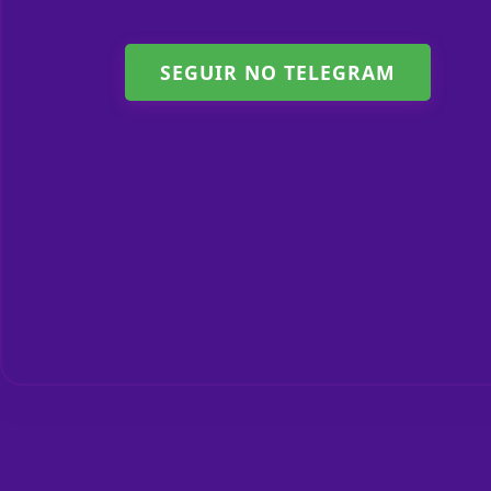
SEGUIR NO TELEGRAM