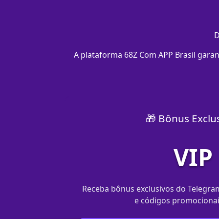
D
A plataforma 68Z Com APP Brasil garan
🎁 Bônus Exclu
VIP
Receba bônus exclusivos do Telegra
e códigos promocionai