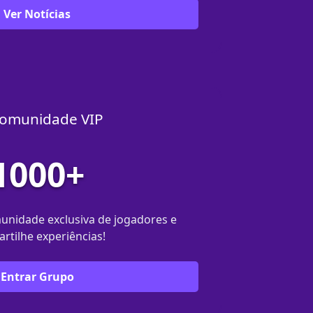
Ver Notícias
Comunidade VIP
1000+
unidade exclusiva de jogadores e
rtilhe experiências!
Entrar Grupo