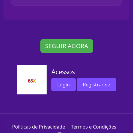
SEGUIR AGORA
Acessos
Login
Registrar-se
Políticas de Privacidade
Termos e Condições