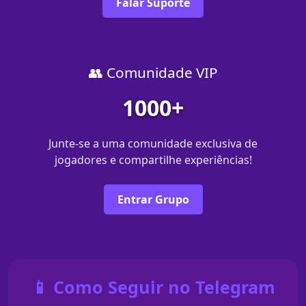
Falar Suporte
👥 Comunidade VIP
1000+
Junte-se a uma comunidade exclusiva de
jogadores e compartilhe experiências!
Entrar Grupo
📱 Como Seguir no Telegram