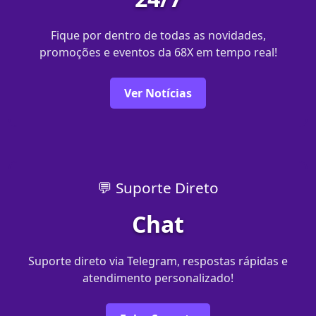
Fique por dentro de todas as novidades,
promoções e eventos da 68X em tempo real!
Ver Notícias
💬 Suporte Direto
Chat
Suporte direto via Telegram, respostas rápidas e
atendimento personalizado!