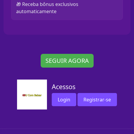
🎁 Receba bônus exclusivos
automaticamente
SEGUIR AGORA
Acessos
Login
Registrar-se