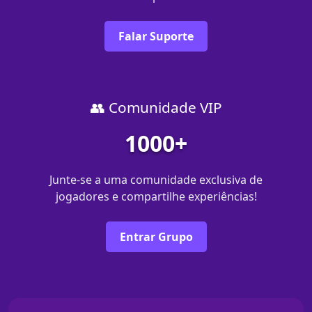
Falar Suporte
👥 Comunidade VIP
1000+
Junte-se a uma comunidade exclusiva de
jogadores e compartilhe experiências!
Entrar Grupo