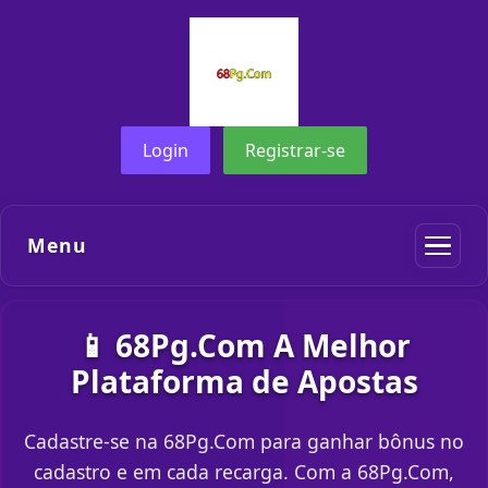
Login
Registrar-se
Menu
📱 68Pg.Com A Melhor
Plataforma de Apostas
Cadastre-se na 68Pg.Com para ganhar bônus no
cadastro e em cada recarga. Com a 68Pg.Com,