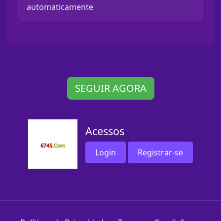
automaticamente
SEGUIR AGORA
Acessos
Login
Registrar-se