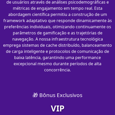
de usuários através de análises psicodemográficas e
métricas de engajamento em tempo real. Esta
abordagem científica permitiu a construção de um
framework adaptativo que responde dinamicamente às
preferências individuais, otimizando continuamente os
parâmetros de gamificação e as trajetórias de
navegação. A nossa infraestrutura tecnológica
emprega sistemas de cache distribuído, balanceamento
de carga inteligente e protocolos de comunicação de
baixa latência, garantindo uma performance
excepcional mesmo durante períodos de alta
concorrência.
🎁 Bônus Exclusivos
VIP