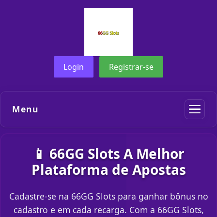
Login
Registrar-se
Menu
📱 66GG Slots A Melhor
Plataforma de Apostas
Cadastre-se na 66GG Slots para ganhar bônus no
cadastro e em cada recarga. Com a 66GG Slots,