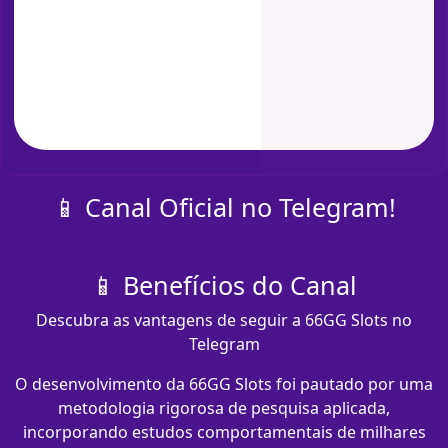
📱 Canal Oficial no Telegram!
📱 Benefícios do Canal
Descubra as vantagens de seguir a 66GG Slots no
Telegram
O desenvolvimento da 66GG Slots foi pautado por uma
metodologia rigorosa de pesquisa aplicada,
incorporando estudos comportamentais de milhares