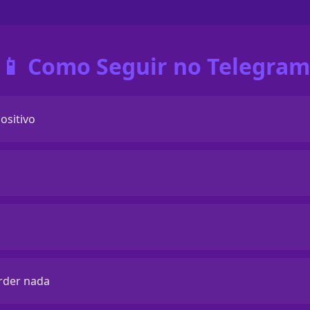
📱 Como Seguir no Telegram
ositivo
erder nada