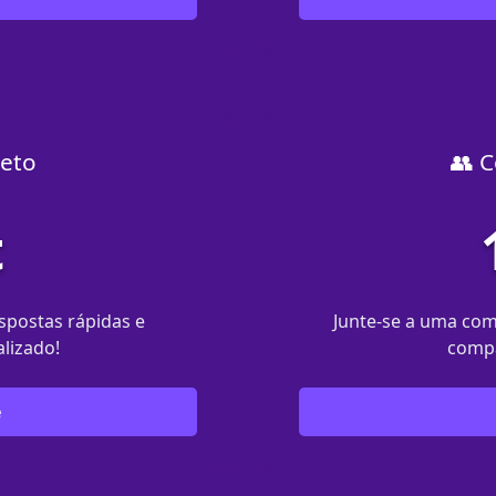
reto
👥 
t
espostas rápidas e
Junte-se a uma com
lizado!
compa
e