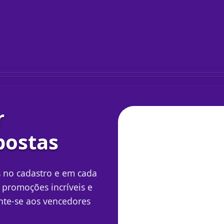
r
postas
 no cadastro e em cada
 promoções incríveis e
unte-se aos vencedores