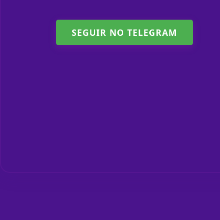
SEGUIR NO TELEGRAM