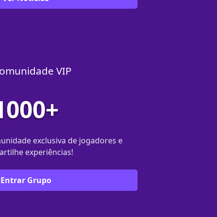
Comunidade VIP
1000+
unidade exclusiva de jogadores e
rtilhe experiências!
Entrar Grupo