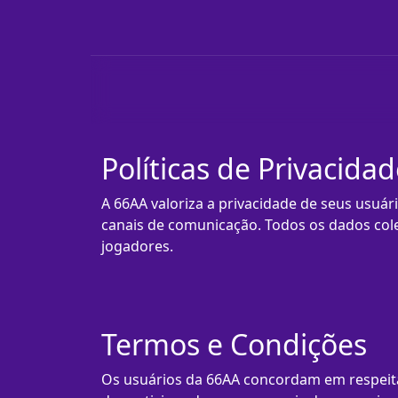
Políticas de Privacida
A 66AA valoriza a privacidade de seus usuá
canais de comunicação. Todos os dados cole
jogadores.
Termos e Condições
Os usuários da 66AA concordam em respeitar