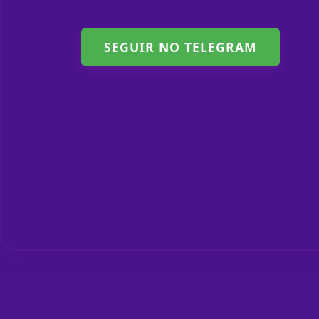
SEGUIR NO TELEGRAM