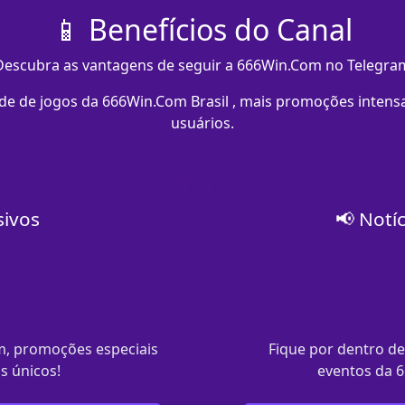
📱 Benefícios do Canal
Descubra as vantagens de seguir a 666Win.Com no Telegra
de de jogos da 666Win.Com Brasil , mais promoções intens
usuários.
sivos
📢 Notí
m, promoções especiais
Fique por dentro d
s únicos!
eventos da 