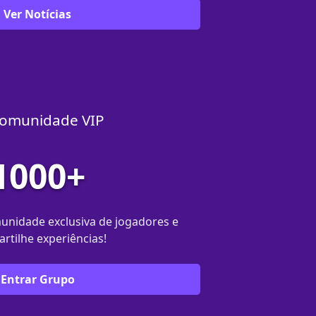
Ver Notícias
Comunidade VIP
1000+
unidade exclusiva de jogadores e
rtilhe experiências!
Entrar Grupo