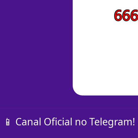
📱 Canal Oficial no Telegram!