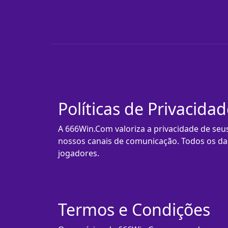
Políticas de Privacida
A 666Win.Com valoriza a privacidade de se
nossos canais de comunicação. Todos os dad
jogadores.
Termos e Condições