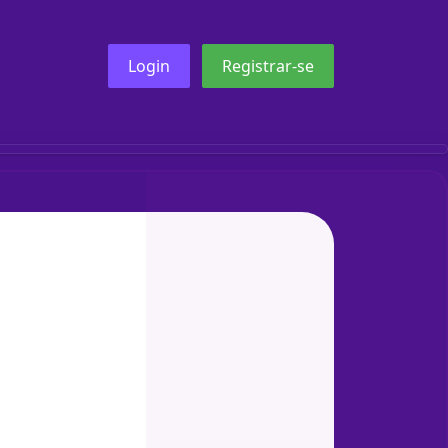
Login
Registrar-se