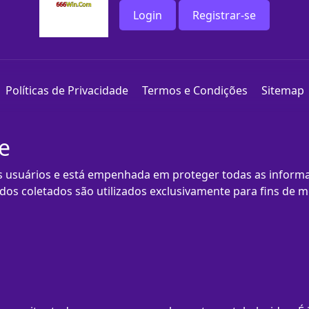
Login
Registrar-se
Políticas de Privacidade
Termos e Condições
Sitemap
de
us usuários e está empenhada em proteger todas as informa
os coletados são utilizados exclusivamente para fins de m