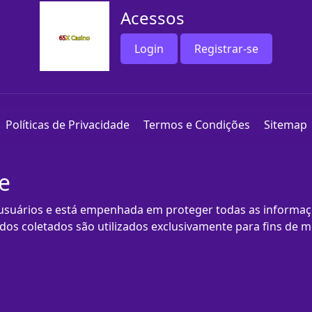
Acessos
Login
Registrar-se
Políticas de Privacidade
Termos e Condições
Sitemap
de
s usuários e está empenhada em proteger todas as informaç
os coletados são utilizados exclusivamente para fins de m