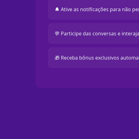
🔔 Ative as notificações para não p
💬 Participe das conversas e interaj
🎁 Receba bônus exclusivos autom