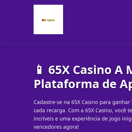
📱 65X Casino A 
Plataforma de A
Cadastre-se na 65X Casino para ganhar
cada recarga. Com a 65X Casino, você 
incríveis e uma experiência de jogo inig
vencedores agora!