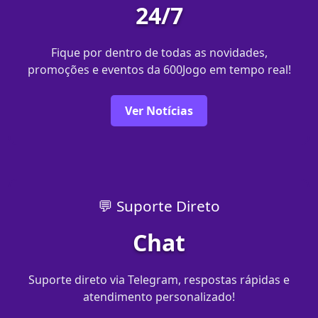
24/7
Fique por dentro de todas as novidades,
promoções e eventos da 600Jogo em tempo real!
Ver Notícias
💬 Suporte Direto
Chat
Suporte direto via Telegram, respostas rápidas e
atendimento personalizado!