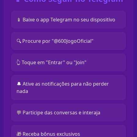
📱 Baixe o app Telegram no seu dispositivo
🔍 Procure por "@600JogoOficial"
👆 Toque em "Entrar" ou "Join"
🔔 Ative as notificações para não perder
nada
💬 Participe das conversas e interaja
🎁 Receba bônus exclusivos