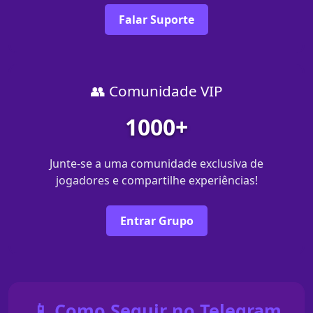
Falar Suporte
👥 Comunidade VIP
1000+
Junte-se a uma comunidade exclusiva de
jogadores e compartilhe experiências!
Entrar Grupo
📱 Como Seguir no Telegram