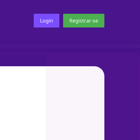
Login
Registrar-se