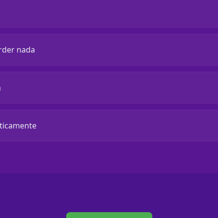
erder nada
a
aticamente