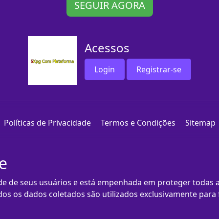
SEGUIR AGORA
Acessos
Login
Registrar-se
Políticas de Privacidade
Termos e Condições
Sitemap
de
ade de seus usuários e está empenhada em proteger todas 
os os dados coletados são utilizados exclusivamente para 