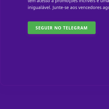
tem acesso a promoções incríveis e uma
inigualável. Junte-se aos vencedores ag
SEGUIR NO TELEGRAM