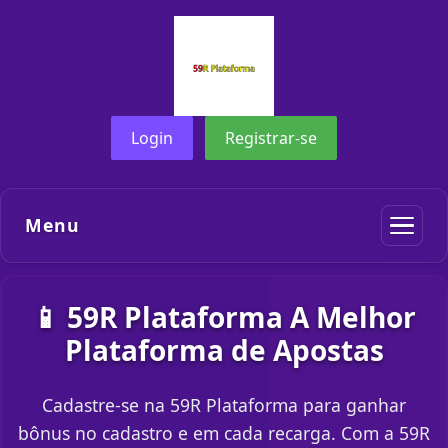
Login
Registrar-se
Menu
📱 59R Plataforma A Melhor
Plataforma de Apostas
Cadastre-se na 59R Plataforma para ganhar
bônus no cadastro e em cada recarga. Com a 59R