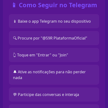
📱 Como Seguir no Telegram
📱 Baixe o app Telegram no seu dispositivo
🔍 Procure por "@59R PlataformaOficial"
👆 Toque em "Entrar" ou "Join"
🔔 Ative as notificações para não perder
nada
💬 Participe das conversas e interaja