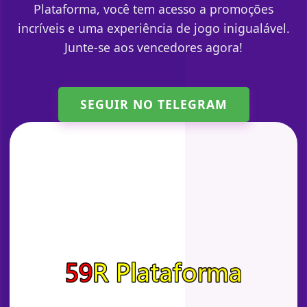
Plataforma, você tem acesso a promoções
incríveis e uma experiência de jogo inigualável.
Junte-se aos vencedores agora!
SEGUIR NO TELEGRAM