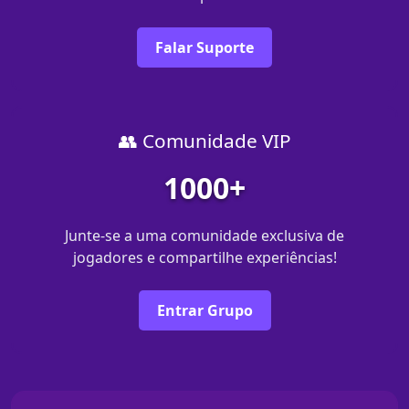
Falar Suporte
👥 Comunidade VIP
1000+
Junte-se a uma comunidade exclusiva de
jogadores e compartilhe experiências!
Entrar Grupo