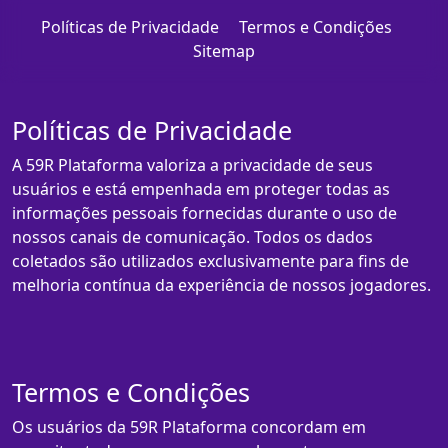
Políticas de Privacidade
Termos e Condições
Sitemap
Políticas de Privacidade
A 59R Plataforma valoriza a privacidade de seus
usuários e está empenhada em proteger todas as
informações pessoais fornecidas durante o uso de
nossos canais de comunicação. Todos os dados
coletados são utilizados exclusivamente para fins de
melhoria contínua da experiência de nossos jogadores.
Termos e Condições
Os usuários da 59R Plataforma concordam em