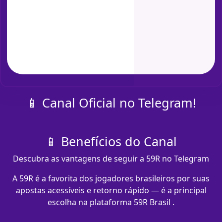
📱 Canal Oficial no Telegram!
📱 Benefícios do Canal
Descubra as vantagens de seguir a 59R no Telegram
A 59R é a favorita dos jogadores brasileiros por suas
apostas acessíveis e retorno rápido — é a principal
escolha na plataforma 59R Brasil .