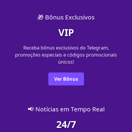
🎁 Bônus Exclusivos
VIP
Receba bônus exclusivos do Telegram,
promoções especiais e códigos promocionais
únicos!
Ver Bônus
📢 Notícias em Tempo Real
24/7