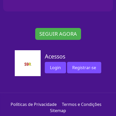
SEGUIR AGORA
Acessos
Login
Registrar-se
Políticas de Privacidade
Termos e Condições
Sitemap