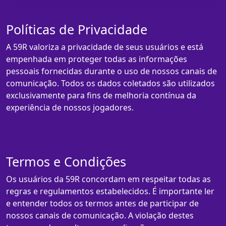
Políticas de Privacidade
A 59R valoriza a privacidade de seus usuários e está
empenhada em proteger todas as informações
pessoais fornecidas durante o uso de nossos canais de
comunicação. Todos os dados coletados são utilizados
exclusivamente para fins de melhoria contínua da
experiência de nossos jogadores.
Termos e Condições
Os usuários da 59R concordam em respeitar todas as
regras e regulamentos estabelecidos. É importante ler
e entender todos os termos antes de participar de
nossos canais de comunicação. A violação destes