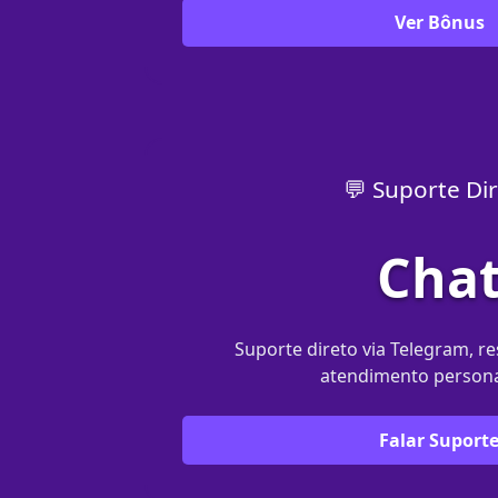
Ver Bônus
💬 Suporte Di
Cha
Suporte direto via Telegram, r
atendimento persona
Falar Suport