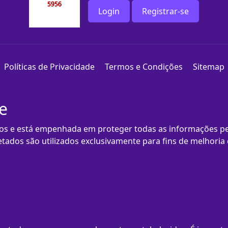
Login
Registrar-se
Políticas de Privacidade
Termos e Condições
Sitemap
de
rios e está empenhada em proteger todas as informações p
tados são utilizados exclusivamente para fins de melhoria