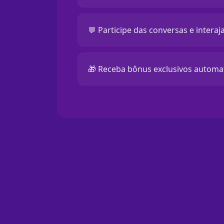
💬 Participe das conversas e interaj
🎁 Receba bônus exclusivos autom