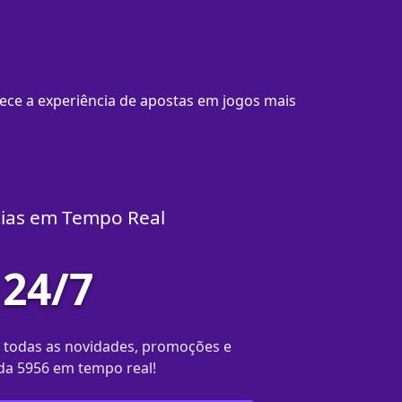
rece a experiência de apostas em jogos mais
cias em Tempo Real
24/7
e todas as novidades, promoções e
da 5956 em tempo real!