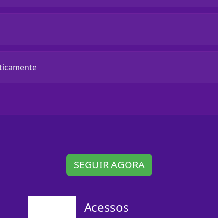
a
aticamente
SEGUIR AGORA
Acessos