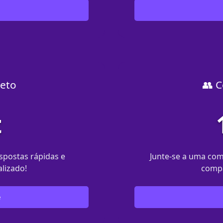
reto
👥 
t
espostas rápidas e
Junte-se a uma com
lizado!
compa
e