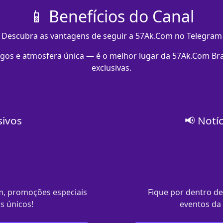
📱 Benefícios do Canal
Descubra as vantagens de seguir a 57Ak.Com no Telegram
gos e atmosfera única — é o melhor lugar da 57Ak.Com Bras
exclusivas.
sivos
📢 Notí
m, promoções especiais
Fique por dentro d
s únicos!
eventos da