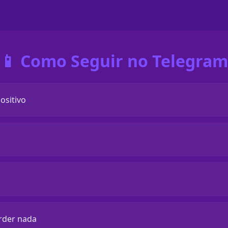
📱 Como Seguir no Telegram
ositivo
erder nada