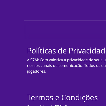
Políticas de Privacida
A 57Ak.Com valoriza a privacidade de seus
nossos canais de comunicação. Todos os dad
jogadores.
Termos e Condições