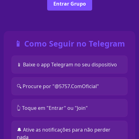
Entrar Grupo
📱 Como Seguir no Telegram
📱 Baixe o app Telegram no seu dispositivo
🔍 Procure por "@5757.ComOficial"
👆 Toque em "Entrar" ou "Join"
🔔 Ative as notificações para não perder
nada