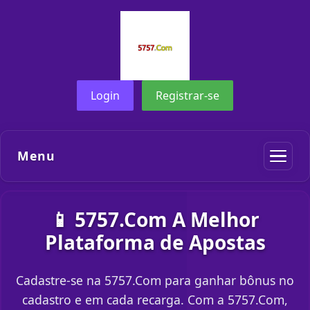
Login
Registrar-se
Menu
📱 5757.Com A Melhor
Plataforma de Apostas
Cadastre-se na 5757.Com para ganhar bônus no
cadastro e em cada recarga. Com a 5757.Com,