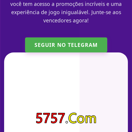
você tem acesso a promoções incríveis e uma
experiência de jogo inigualável. Junte-se aos
vencedores agora!
SEGUIR NO TELEGRAM