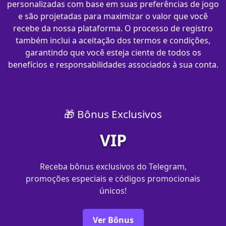
personalizadas com base em suas preferências de jogo
e são projetadas para maximizar o valor que você
recebe da nossa plataforma. O processo de registro
também inclui a aceitação dos termos e condições,
garantindo que você esteja ciente de todos os
benefícios e responsabilidades associados à sua conta.
🎁 Bônus Exclusivos
VIP
Receba bônus exclusivos do Telegram,
promoções especiais e códigos promocionais
únicos!
Ver Bônus