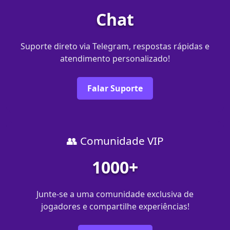
Chat
Suporte direto via Telegram, respostas rápidas e
atendimento personalizado!
Falar Suporte
👥 Comunidade VIP
1000+
Junte-se a uma comunidade exclusiva de
jogadores e compartilhe experiências!