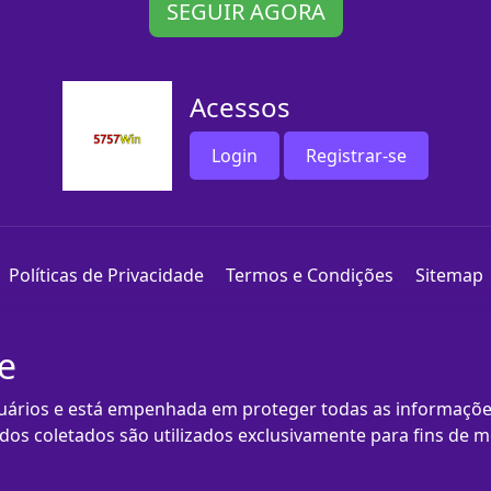
SEGUIR AGORA
Acessos
Login
Registrar-se
Políticas de Privacidade
Termos e Condições
Sitemap
de
suários e está empenhada em proteger todas as informaçõe
os coletados são utilizados exclusivamente para fins de m