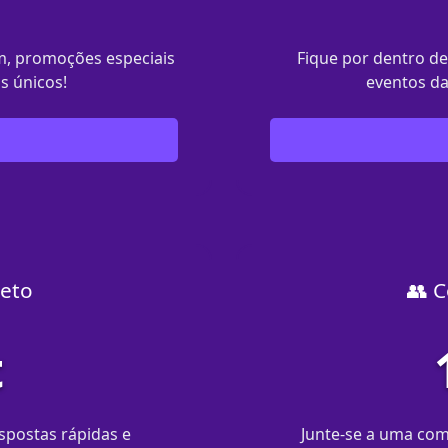
m, promoções especiais
Fique por dentro d
s únicos!
eventos da
reto
👥 
t
espostas rápidas e
Junte-se a uma com