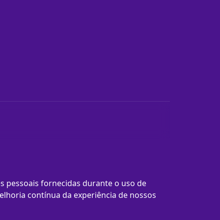
s pessoais fornecidas durante o uso de
elhoria contínua da experiência de nossos