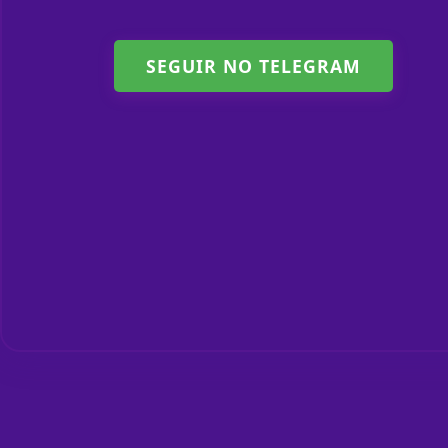
SEGUIR NO TELEGRAM