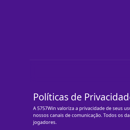
Políticas de Privacida
A 5757Win valoriza a privacidade de seus u
nossos canais de comunicação. Todos os dad
jogadores.