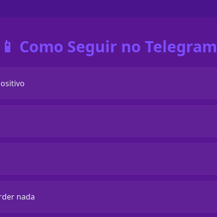
📱 Como Seguir no Telegram
ositivo
erder nada