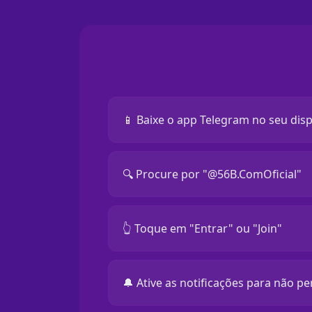
📱 Baixe o app Telegram no seu disp
🔍 Procure por "@56B.ComOficial"
👆 Toque em "Entrar" ou "Join"
🔔 Ative as notificações para não p