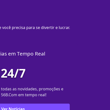
cê precisa para se divertir e lucrar.
cias em Tempo Real
24/7
e todas as novidades, promoções e
 56B.Com em tempo real!
Ver Notícias