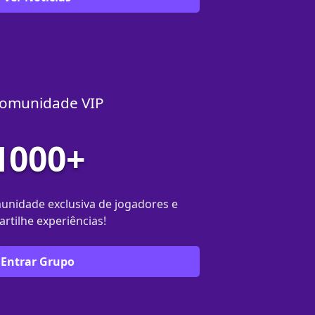
Comunidade VIP
1000+
unidade exclusiva de jogadores e
rtilhe experiências!
Entrar Grupo