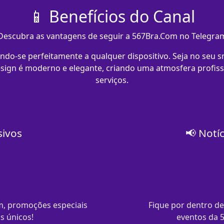
📱 Benefícios do Canal
Descubra as vantagens de seguir a 567Bra.Com no Telegra
ando-se perfeitamente a qualquer dispositivo. Seja no seu 
sign é moderno e elegante, criando uma atmosfera profissi
serviços.
sivos
📢 Notí
m, promoções especiais
Fique por dentro d
s únicos!
eventos da 