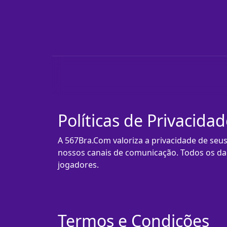
Políticas de Privacida
A 567Bra.Com valoriza a privacidade de se
nossos canais de comunicação. Todos os dad
jogadores.
Termos e Condições