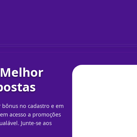
 Melhor
postas
r bônus no cadastro e em
 tem acesso a promoções
ualável. Junte-se aos