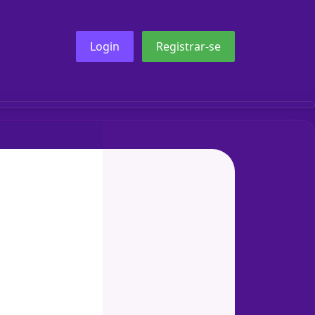
Login
Registrar-se