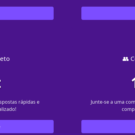
reto
👥 
t
espostas rápidas e
Junte-se a uma com
lizado!
compa
e