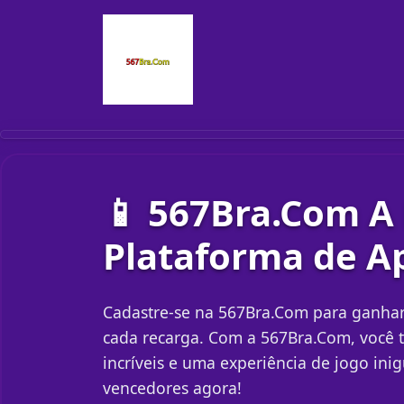
📱 567Bra.Com A
Plataforma de A
Cadastre-se na 567Bra.Com para ganha
cada recarga. Com a 567Bra.Com, você
incríveis e uma experiência de jogo inig
vencedores agora!