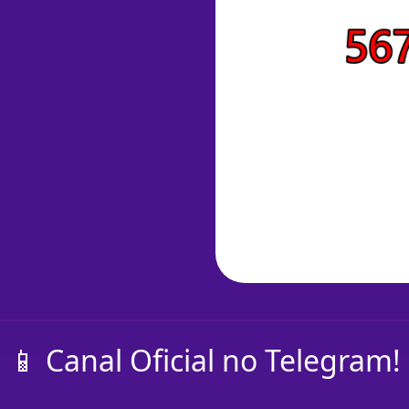
📱 Canal Oficial no Telegram!