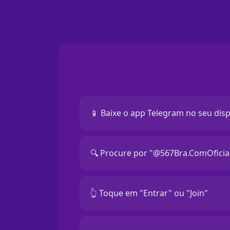
📱 Baixe o app Telegram no seu disp
🔍 Procure por "@567Bra.ComOficia
👆 Toque em "Entrar" ou "Join"