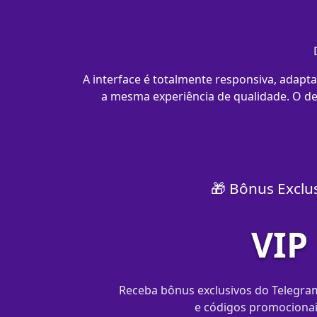
A interface é totalmente responsiva, adapt
a mesma experiência de qualidade. O de
🎁 Bônus Exclu
VIP
Receba bônus exclusivos do Telegra
e códigos promocionai