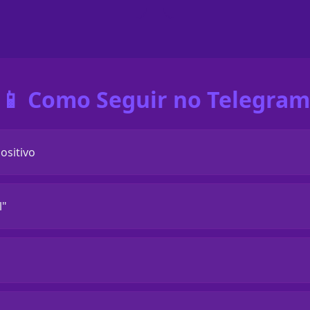
📱 Como Seguir no Telegram
ositivo
l"