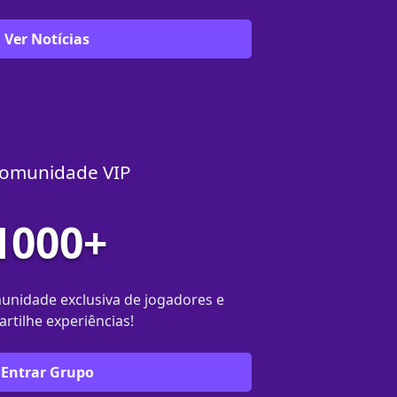
Ver Notícias
Comunidade VIP
1000+
unidade exclusiva de jogadores e
rtilhe experiências!
Entrar Grupo