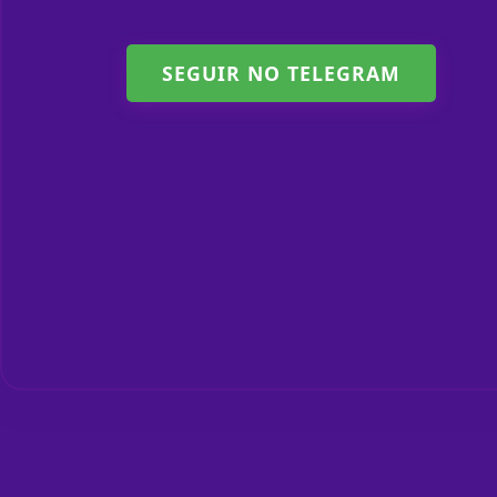
SEGUIR NO TELEGRAM