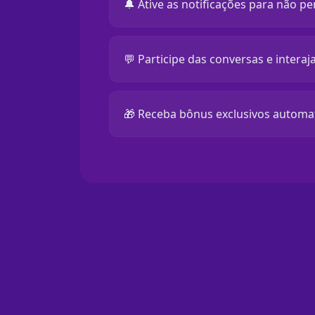
🔔 Ative as notificações para não p
💬 Participe das conversas e interaj
🎁 Receba bônus exclusivos autom