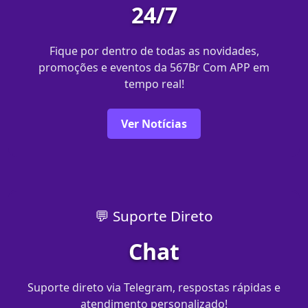
24/7
Fique por dentro de todas as novidades,
promoções e eventos da 567Br Com APP em
tempo real!
Ver Notícias
💬 Suporte Direto
Chat
Suporte direto via Telegram, respostas rápidas e
atendimento personalizado!