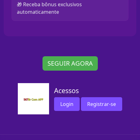
🎁 Receba bônus exclusivos
automaticamente
SEGUIR AGORA
Acessos
Login
Registrar-se