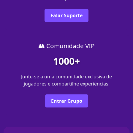
Falar Suporte
👥 Comunidade VIP
1000+
Junte-se a uma comunidade exclusiva de
jogadores e compartilhe experiências!
Entrar Grupo