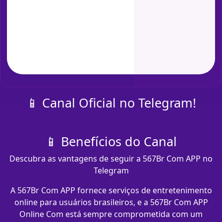
📱 Canal Oficial no Telegram!
📱 Benefícios do Canal
Descubra as vantagens de seguir a 567Br Com APP no
Telegram
A 567Br Com APP fornece serviços de entretenimento
online para usuários brasileiros, e a 567Br Com APP
Online Com está sempre comprometida com um