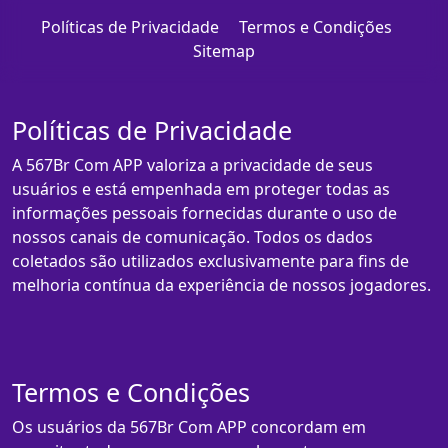
Políticas de Privacidade
Termos e Condições
Sitemap
Políticas de Privacidade
A 567Br Com APP valoriza a privacidade de seus
usuários e está empenhada em proteger todas as
informações pessoais fornecidas durante o uso de
nossos canais de comunicação. Todos os dados
coletados são utilizados exclusivamente para fins de
melhoria contínua da experiência de nossos jogadores.
Termos e Condições
Os usuários da 567Br Com APP concordam em