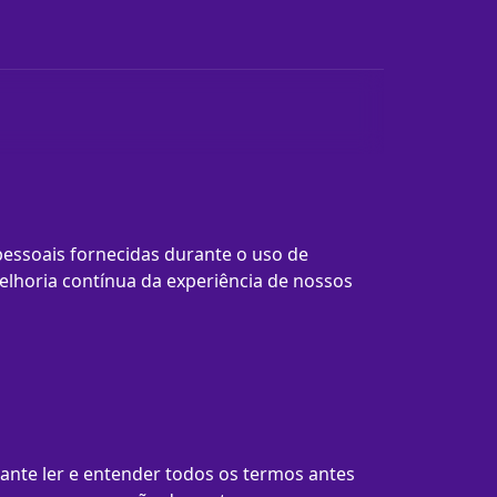
pessoais fornecidas durante o uso de
elhoria contínua da experiência de nossos
ante ler e entender todos os termos antes