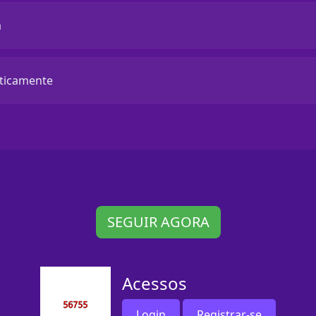
a
aticamente
SEGUIR AGORA
Acessos
Login
Registrar-se