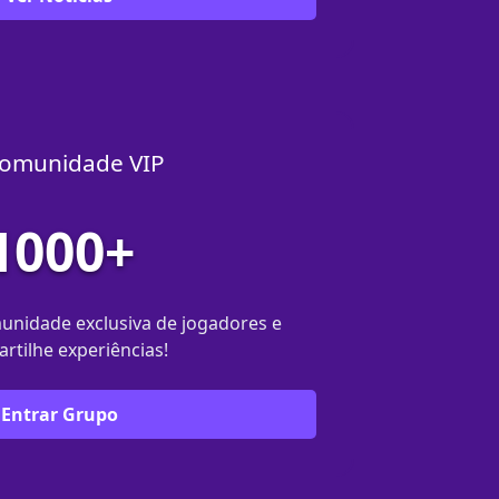
Comunidade VIP
1000+
unidade exclusiva de jogadores e
rtilhe experiências!
Entrar Grupo