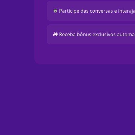
💬 Participe das conversas e interaj
🎁 Receba bônus exclusivos autom