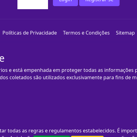
Políticas de Privacidade
Termos e Condições
Sitemap
de
ários e está empenhada em proteger todas as informações 
os coletados são utilizados exclusivamente para fins de m
r todas as regras e regulamentos estabelecidos. É import