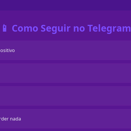
📱 Como Seguir no Telegram
ositivo
erder nada