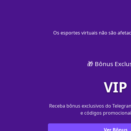
Os esportes virtuais não são afeta
🎁 Bônus Exclu
VIP
Receba bônus exclusivos do Telegra
e códigos promocionai
Ver Bônus