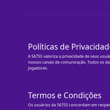
Políticas de Privacida
A 56755 valoriza a privacidade de seus usu
nossos canais de comunicação. Todos os dad
jogadores.
Termos e Condições
Os usuários da 56755 concordam em respeita