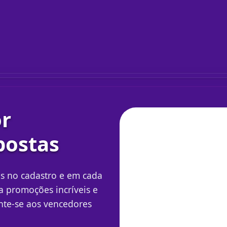
or
postas
s no cadastro e em cada
a promoções incríveis e
unte-se aos vencedores