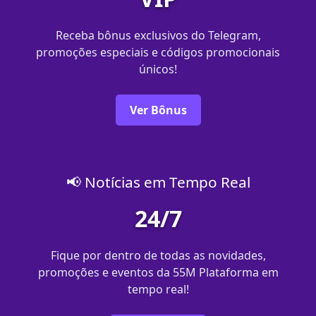
Receba bônus exclusivos do Telegram,
promoções especiais e códigos promocionais
únicos!
Ver Bônus
📢 Notícias em Tempo Real
24/7
Fique por dentro de todas as novidades,
promoções e eventos da 55M Plataforma em
tempo real!