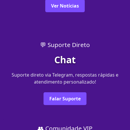
Ver Notícias
💬 Suporte Direto
Chat
Suporte direto via Telegram, respostas rápidas e
atendimento personalizado!
Falar Suporte
👥 Comunidade VIP