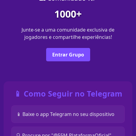
1000+
Junte-se a uma comunidade exclusiva de
jogadores e compartilhe experiências!
Entrar Grupo
📱 Como Seguir no Telegram
📱 Baixe o app Telegram no seu dispositivo
🔍 Procure por "@55M PlataformaOficial"