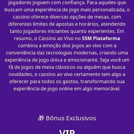
jogadores joguem com confiança. Para aqueles que
buscam uma experiência de jogo mais personalizada, o
cassino oferece diversas opções de mesas, com
diferentes limites de apostas e horários, atendendo
tanto jogadores iniciantes quanto experientes. Em
resumo, o Cassino ao Vivo no
55M Plataforma
combina a emoção dos jogos ao vivo com a
conveniência das tecnologias modernas, criando uma
experiência de jogo única e emocionante. Seja você um
fã de jogos de mesa clássicos ou alguém que busca
novidades, o cassino ao vivo certamente tem algo a
oferecer para todos os gostos, transformando sua
experiência de jogo online em algo memorável.
🎁 Bônus Exclusivos
VIP