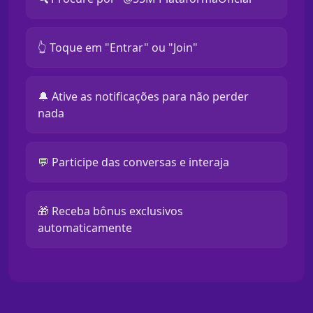
👆 Toque em "Entrar" ou "Join"
🔔 Ative as notificações para não perder
nada
💬 Participe das conversas e interaja
🎁 Receba bônus exclusivos
automaticamente