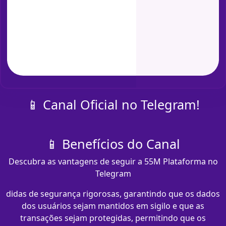
📱 Canal Oficial no Telegram!
📱 Benefícios do Canal
Descubra as vantagens de seguir a 55M Plataforma no
Telegram
didas de segurança rigorosas, garantindo que os dados
dos usuários sejam mantidos em sigilo e que as
transações sejam protegidas, permitindo que os