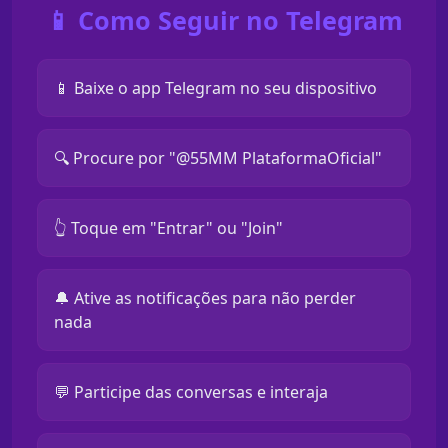
📱 Como Seguir no Telegram
📱 Baixe o app Telegram no seu dispositivo
🔍 Procure por "@55MM PlataformaOficial"
👆 Toque em "Entrar" ou "Join"
🔔 Ative as notificações para não perder
nada
💬 Participe das conversas e interaja