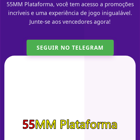
55MM Plataforma, você tem acesso a promoções
incríveis e uma experiência de jogo inigualável.
Junte-se aos vencedores agora!
SEGUIR NO TELEGRAM