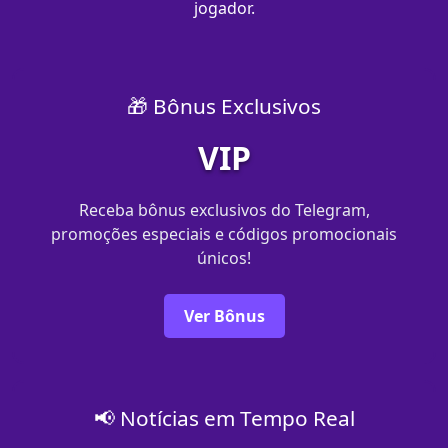
jogador.
🎁 Bônus Exclusivos
VIP
Receba bônus exclusivos do Telegram,
promoções especiais e códigos promocionais
únicos!
Ver Bônus
📢 Notícias em Tempo Real