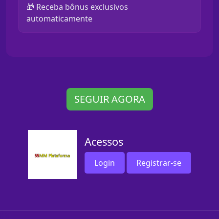
🎁 Receba bônus exclusivos
automaticamente
SEGUIR AGORA
Acessos
Login
Registrar-se