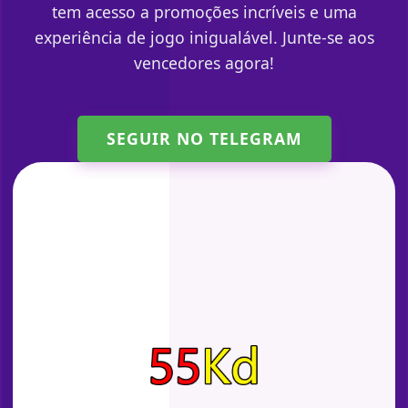
tem acesso a promoções incríveis e uma
experiência de jogo inigualável. Junte-se aos
vencedores agora!
SEGUIR NO TELEGRAM