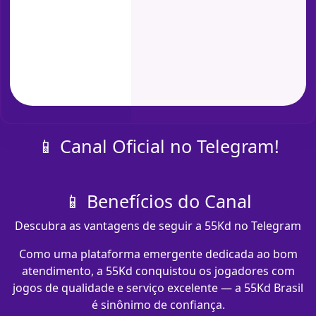
📱 Canal Oficial no Telegram!
📱 Benefícios do Canal
Descubra as vantagens de seguir a 55Kd no Telegram
Como uma plataforma emergente dedicada ao bom
atendimento, a 55Kd conquistou os jogadores com
jogos de qualidade e serviço excelente — a 55Kd Brasil
é sinônimo de confiança.