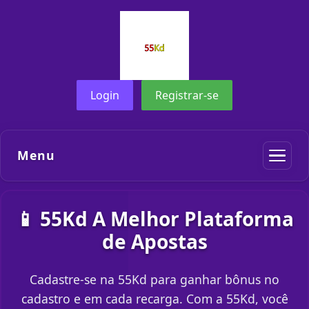
Login
Registrar-se
Menu
📱 55Kd A Melhor Plataforma
de Apostas
Cadastre-se na 55Kd para ganhar bônus no
cadastro e em cada recarga. Com a 55Kd, você