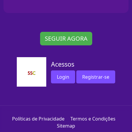
SEGUIR AGORA
Acessos
Login
Registrar-se
Políticas de Privacidade
Termos e Condições
Sitemap