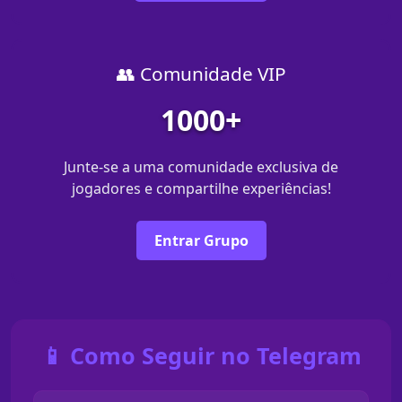
👥 Comunidade VIP
1000+
Junte-se a uma comunidade exclusiva de
jogadores e compartilhe experiências!
Entrar Grupo
📱 Como Seguir no Telegram