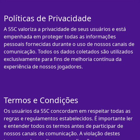
Políticas de Privacidade
A 55C valoriza a privacidade de seus usuários e está
empenhada em proteger todas as informações
pessoais fornecidas durante o uso de nossos canais de
comunicação. Todos os dados coletados são utilizados
exclusivamente para fins de melhoria contínua da
experiência de nossos jogadores.
Termos e Condições
Os usuários da 55C concordam em respeitar todas as
regras e regulamentos estabelecidos. É importante ler
e entender todos os termos antes de participar de
nossos canais de comunicação. A violação destes