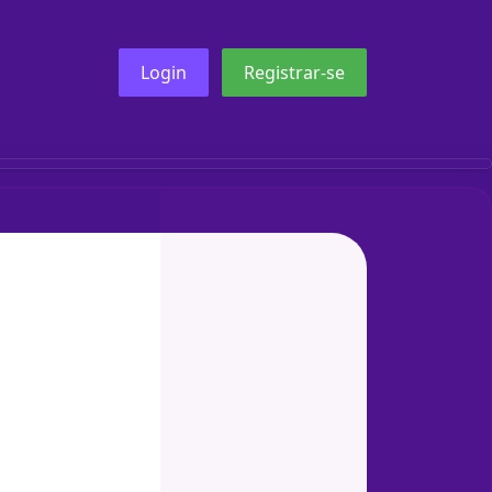
Login
Registrar-se