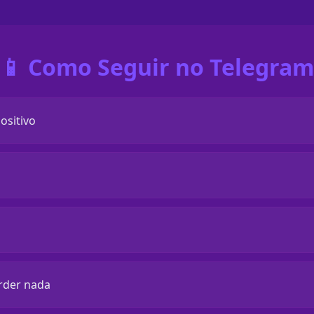
📱 Como Seguir no Telegram
ositivo
erder nada