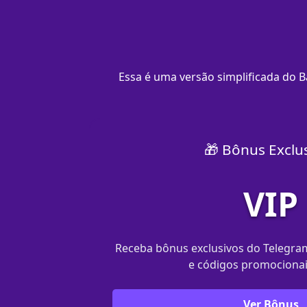
Essa é uma versão simplificada do B
🎁 Bônus Exclu
VIP
Receba bônus exclusivos do Telegra
e códigos promocionai
Ver Bônus