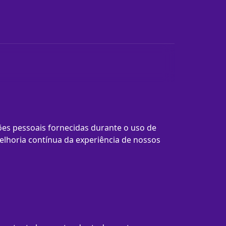
es pessoais fornecidas durante o uso de
elhoria contínua da experiência de nossos