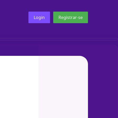
Login
Registrar-se