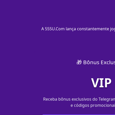
A 555U.Com lança constantemente jogo
🎁 Bônus Exclu
VIP
Receba bônus exclusivos do Telegra
e códigos promocionai