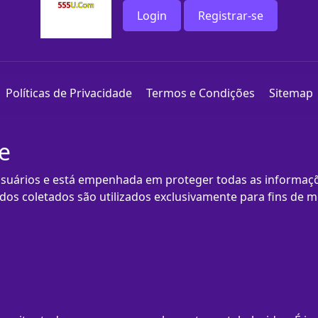
Login
Registrar-se
Políticas de Privacidade
Termos e Condições
Sitemap
de
 usuários e está empenhada em proteger todas as informaçõ
os coletados são utilizados exclusivamente para fins de m