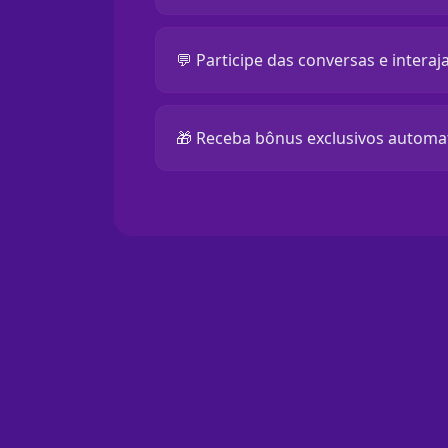
💬 Participe das conversas e interaj
🎁 Receba bônus exclusivos autom