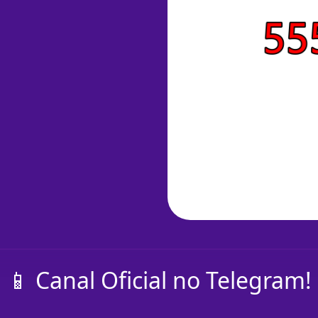
📱 Canal Oficial no Telegram!