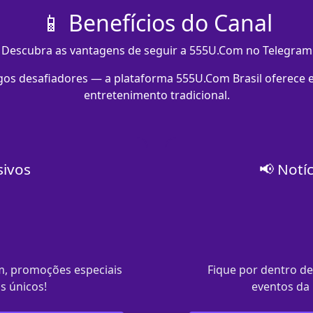
📱 Benefícios do Canal
Descubra as vantagens de seguir a 555U.Com no Telegram
s desafiadores — a plataforma 555U.Com Brasil oferece ex
entretenimento tradicional.
sivos
📢 Notí
m, promoções especiais
Fique por dentro d
s únicos!
eventos da