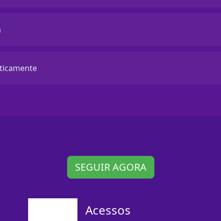
a
aticamente
SEGUIR AGORA
Acessos