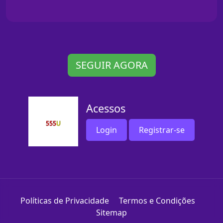
SEGUIR AGORA
Acessos
Login
Registrar-se
Políticas de Privacidade
Termos e Condições
Sitemap