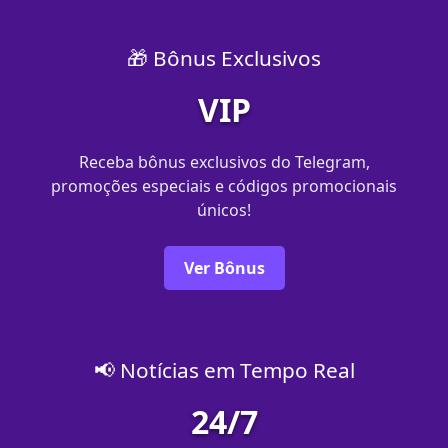
🎁 Bônus Exclusivos
VIP
Receba bônus exclusivos do Telegram,
promoções especiais e códigos promocionais
únicos!
Ver Bônus
📢 Notícias em Tempo Real
24/7