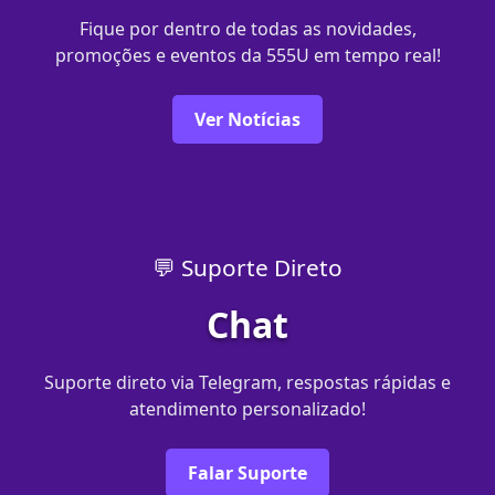
Fique por dentro de todas as novidades,
promoções e eventos da 555U em tempo real!
Ver Notícias
💬 Suporte Direto
Chat
Suporte direto via Telegram, respostas rápidas e
atendimento personalizado!
Falar Suporte