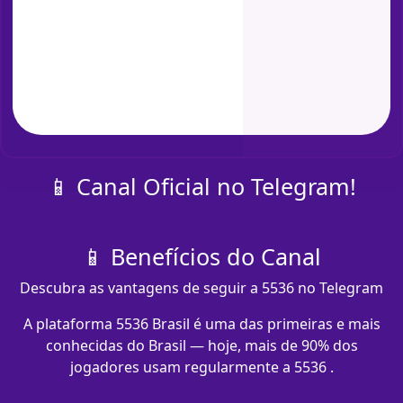
📱 Canal Oficial no Telegram!
📱 Benefícios do Canal
Descubra as vantagens de seguir a 5536 no Telegram
A plataforma 5536 Brasil é uma das primeiras e mais
conhecidas do Brasil — hoje, mais de 90% dos
jogadores usam regularmente a 5536 .