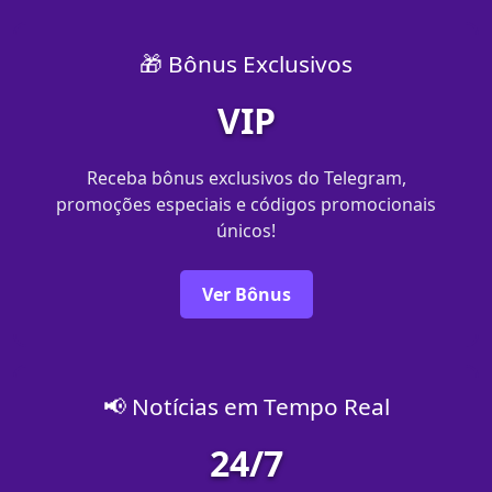
🎁 Bônus Exclusivos
VIP
Receba bônus exclusivos do Telegram,
promoções especiais e códigos promocionais
únicos!
Ver Bônus
📢 Notícias em Tempo Real
24/7