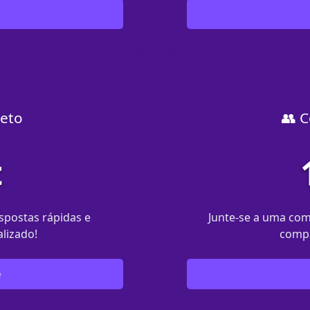
reto
👥 
t
espostas rápidas e
Junte-se a uma com
lizado!
compa
e