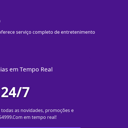
m
ferece serviço completo de entretenimento
cias em Tempo Real
24/7
e todas as novidades, promoções e
54999.Com em tempo real!