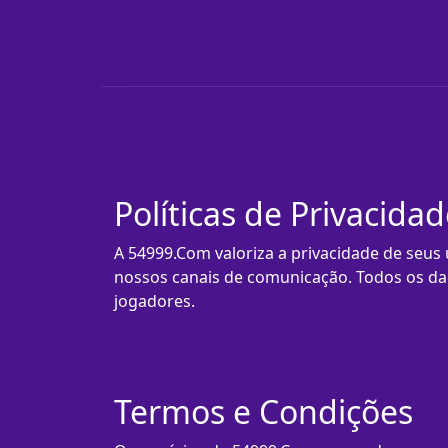
Políticas de Privacida
A 54999.Com valoriza a privacidade de seu
nossos canais de comunicação. Todos os dad
jogadores.
Termos e Condições