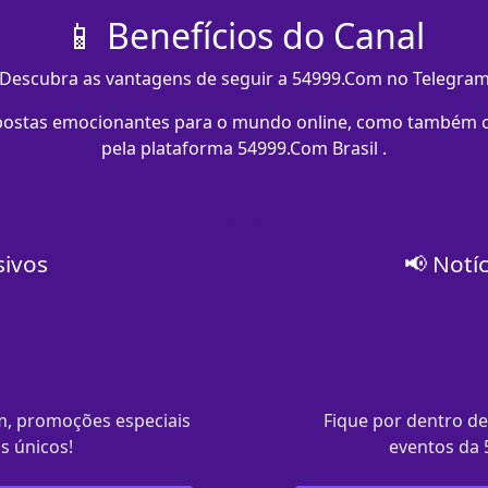
📱 Benefícios do Canal
Descubra as vantagens de seguir a 54999.Com no Telegra
postas emocionantes para o mundo online, como também o
pela plataforma 54999.Com Brasil .
sivos
📢 Notí
m, promoções especiais
Fique por dentro d
s únicos!
eventos da 