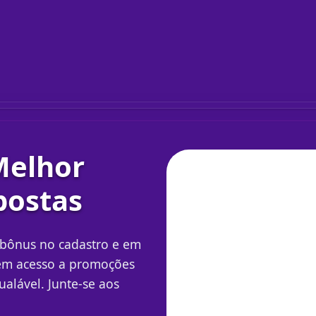
Melhor
postas
 bônus no cadastro e em
tem acesso a promoções
ualável. Junte-se aos