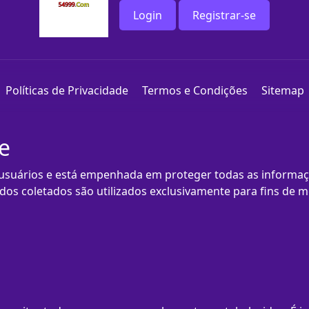
Login
Registrar-se
Políticas de Privacidade
Termos e Condições
Sitemap
de
s usuários e está empenhada em proteger todas as informaç
os coletados são utilizados exclusivamente para fins de m