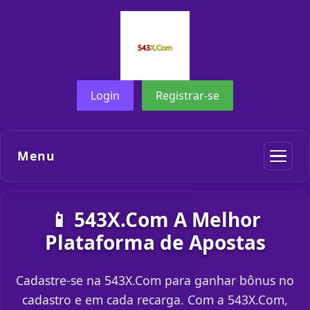
Login
Registrar-se
Menu
📱 543X.Com A Melhor
Plataforma de Apostas
Cadastre-se na 543X.Com para ganhar bônus no
cadastro e em cada recarga. Com a 543X.Com,