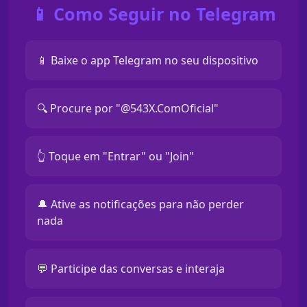
📱 Como Seguir no Telegram
📱 Baixe o app Telegram no seu dispositivo
🔍 Procure por "@543X.ComOficial"
👆 Toque em "Entrar" ou "Join"
🔔 Ative as notificações para não perder
nada
💬 Participe das conversas e interaja