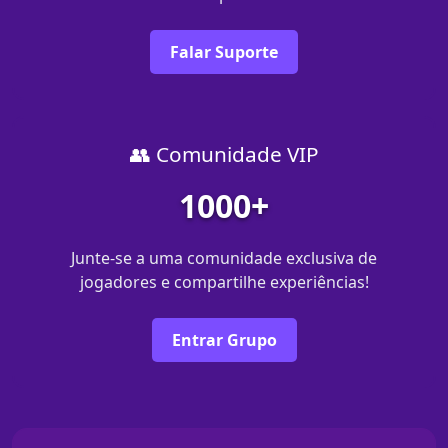
Falar Suporte
👥 Comunidade VIP
1000+
Junte-se a uma comunidade exclusiva de
jogadores e compartilhe experiências!
Entrar Grupo