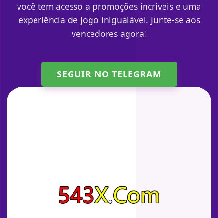
você tem acesso a promoções incríveis e uma
experiência de jogo inigualável. Junte-se aos
vencedores agora!
SEGUIR NO TELEGRAM