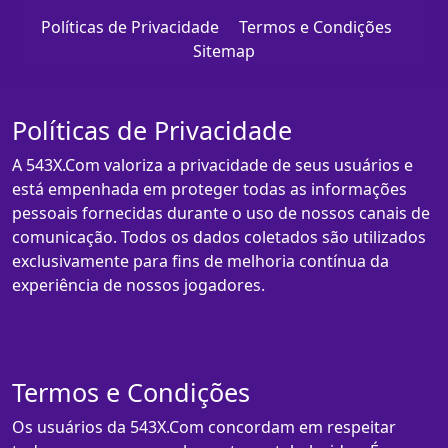
Políticas de Privacidade
Termos e Condições
Sitemap
Políticas de Privacidade
A 543X.Com valoriza a privacidade de seus usuários e
está empenhada em proteger todas as informações
pessoais fornecidas durante o uso de nossos canais de
comunicação. Todos os dados coletados são utilizados
exclusivamente para fins de melhoria contínua da
experiência de nossos jogadores.
Termos e Condições
Os usuários da 543X.Com concordam em respeitar