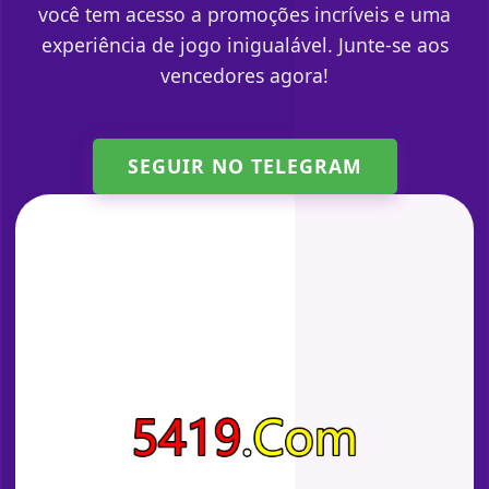
você tem acesso a promoções incríveis e uma
experiência de jogo inigualável. Junte-se aos
vencedores agora!
SEGUIR NO TELEGRAM