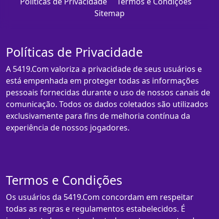
Políticas de Privacidade
Termos e Condições
Sitemap
Políticas de Privacidade
A 5419.Com valoriza a privacidade de seus usuários e
está empenhada em proteger todas as informações
pessoais fornecidas durante o uso de nossos canais de
comunicação. Todos os dados coletados são utilizados
exclusivamente para fins de melhoria contínua da
experiência de nossos jogadores.
Termos e Condições
Os usuários da 5419.Com concordam em respeitar
todas as regras e regulamentos estabelecidos. É