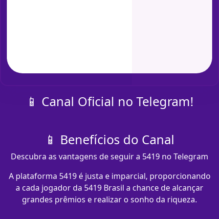
📱 Canal Oficial no Telegram!
📱 Benefícios do Canal
Descubra as vantagens de seguir a 5419 no Telegram
A plataforma 5419 é justa e imparcial, proporcionando
a cada jogador da 5419 Brasil a chance de alcançar
grandes prêmios e realizar o sonho da riqueza.