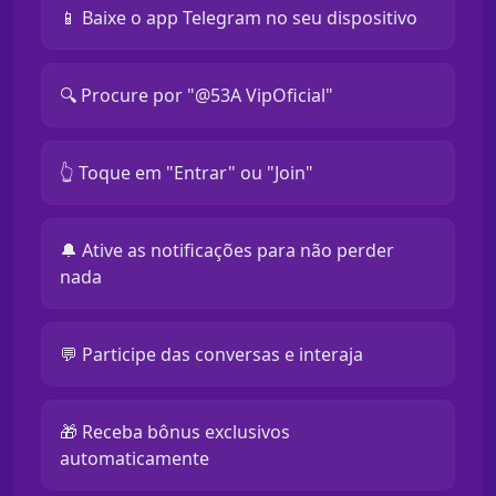
📱 Baixe o app Telegram no seu dispositivo
🔍 Procure por "@53A VipOficial"
👆 Toque em "Entrar" ou "Join"
🔔 Ative as notificações para não perder
nada
💬 Participe das conversas e interaja
🎁 Receba bônus exclusivos
automaticamente