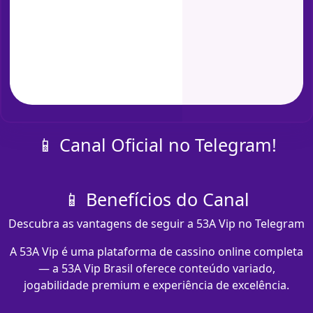
📱 Canal Oficial no Telegram!
📱 Benefícios do Canal
Descubra as vantagens de seguir a 53A Vip no Telegram
A 53A Vip é uma plataforma de cassino online completa
— a 53A Vip Brasil oferece conteúdo variado,
jogabilidade premium e experiência de excelência.