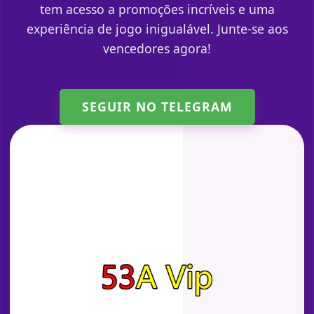
tem acesso a promoções incríveis e uma
experiência de jogo inigualável. Junte-se aos
vencedores agora!
SEGUIR NO TELEGRAM