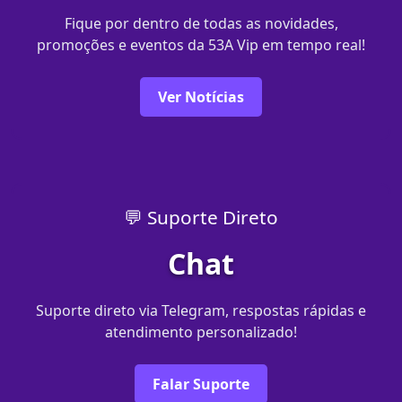
Fique por dentro de todas as novidades,
promoções e eventos da 53A Vip em tempo real!
Ver Notícias
💬 Suporte Direto
Chat
Suporte direto via Telegram, respostas rápidas e
atendimento personalizado!
Falar Suporte