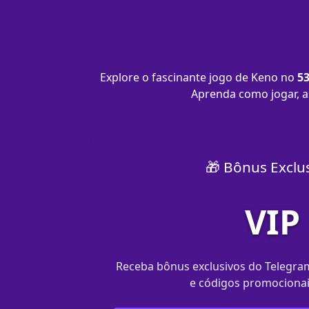
Explore o fascinante jogo de Keno no
53
Aprenda como jogar, a
🎁 Bônus Exclu
VIP
Receba bônus exclusivos do Telegra
e códigos promocionai