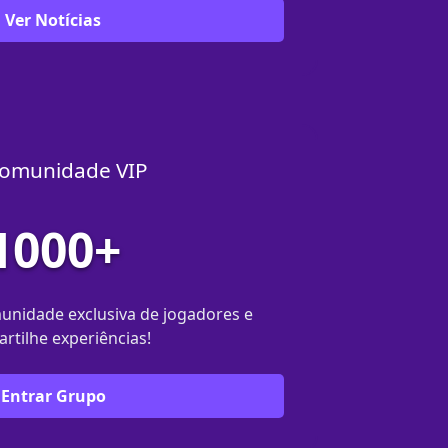
Ver Notícias
Comunidade VIP
1000+
unidade exclusiva de jogadores e
rtilhe experiências!
Entrar Grupo