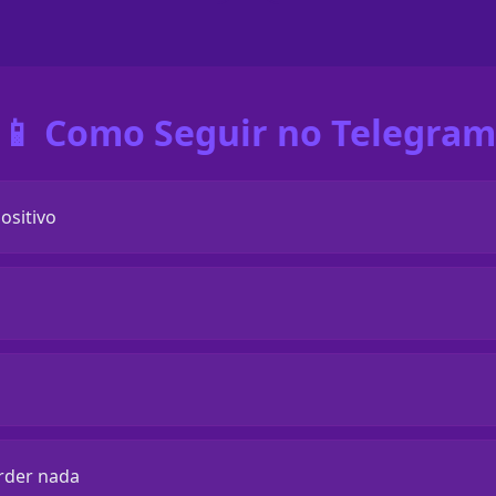
📱 Como Seguir no Telegram
ositivo
erder nada