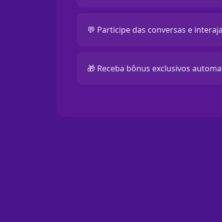
💬 Participe das conversas e interaj
🎁 Receba bônus exclusivos autom