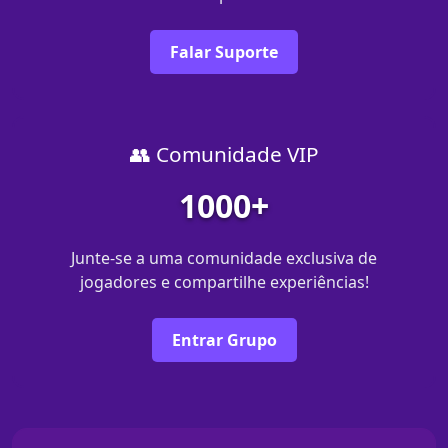
Falar Suporte
👥 Comunidade VIP
1000+
Junte-se a uma comunidade exclusiva de
jogadores e compartilhe experiências!
Entrar Grupo