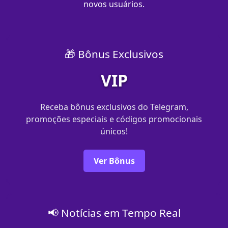
novos usuários.
🎁 Bônus Exclusivos
VIP
Receba bônus exclusivos do Telegram,
promoções especiais e códigos promocionais
únicos!
Ver Bônus
📢 Notícias em Tempo Real