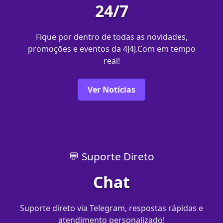
24/7
Fique por dentro de todas as novidades,
promoções e eventos da 4J4J.Com em tempo
real!
Ver Notícias
💬 Suporte Direto
Chat
Suporte direto via Telegram, respostas rápidas e
atendimento personalizado!