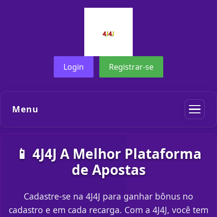
Login
Registrar-se
Menu
📱 4J4J A Melhor Plataforma
de Apostas
Cadastre-se na 4J4J para ganhar bônus no
cadastro e em cada recarga. Com a 4J4J, você tem