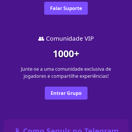
Falar Suporte
👥 Comunidade VIP
1000+
Junte-se a uma comunidade exclusiva de
jogadores e compartilhe experiências!
Entrar Grupo
📱 Como Seguir no Telegram