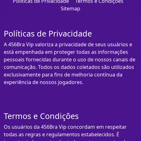
Políticas de Privacidade
Termos e Condições
Sitemap
Políticas de Privacidade
A 456Bra Vip valoriza a privacidade de seus usuários e
está empenhada em proteger todas as informações
pessoais fornecidas durante o uso de nossos canais de
comunicação. Todos os dados coletados são utilizados
exclusivamente para fins de melhoria contínua da
experiência de nossos jogadores.
Termos e Condições
Os usuários da 456Bra Vip concordam em respeitar
todas as regras e regulamentos estabelecidos. É