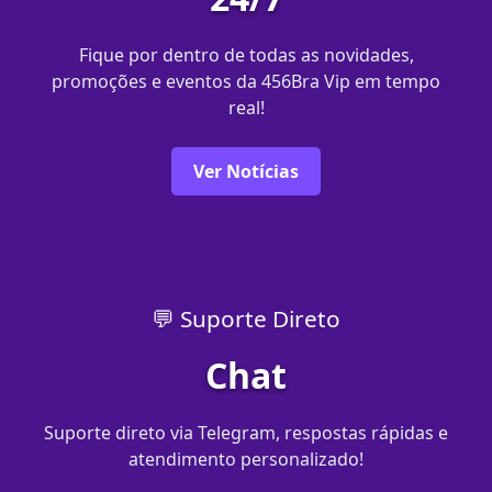
Fique por dentro de todas as novidades,
promoções e eventos da 456Bra Vip em tempo
real!
Ver Notícias
💬 Suporte Direto
Chat
Suporte direto via Telegram, respostas rápidas e
atendimento personalizado!