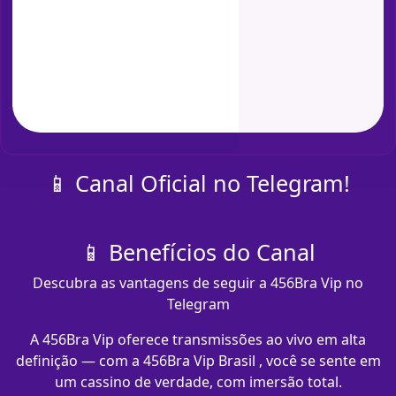
📱 Canal Oficial no Telegram!
📱 Benefícios do Canal
Descubra as vantagens de seguir a 456Bra Vip no
Telegram
A 456Bra Vip oferece transmissões ao vivo em alta
definição — com a 456Bra Vip Brasil , você se sente em
um cassino de verdade, com imersão total.