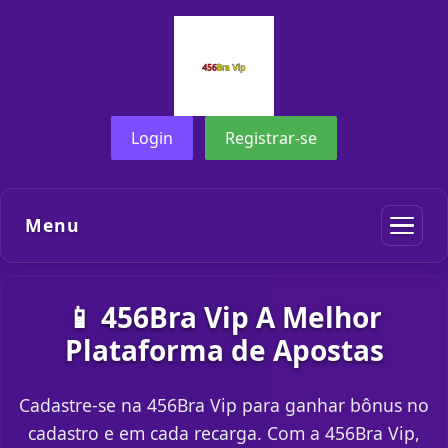
Login
Registrar-se
Menu
📱 456Bra Vip A Melhor
Plataforma de Apostas
Cadastre-se na 456Bra Vip para ganhar bônus no
cadastro e em cada recarga. Com a 456Bra Vip,