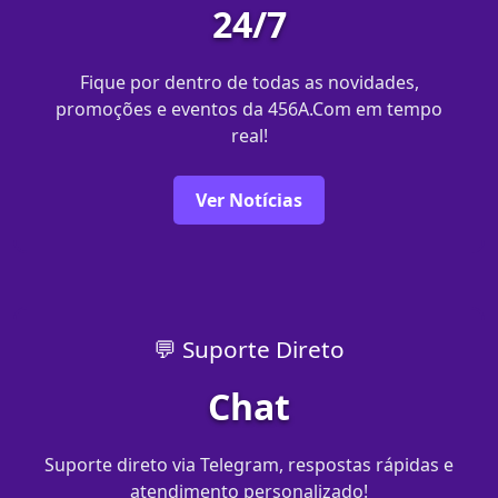
24/7
Fique por dentro de todas as novidades,
promoções e eventos da 456A.Com em tempo
real!
Ver Notícias
💬 Suporte Direto
Chat
Suporte direto via Telegram, respostas rápidas e
atendimento personalizado!