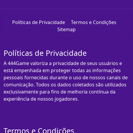
Políticas de Privacidade
Termos e Condições
Sitemap
Políticas de Privacidade
A 444Game valoriza a privacidade de seus usuários e
está empenhada em proteger todas as informações
pessoais fornecidas durante o uso de nossos canais de
comunicação. Todos os dados coletados são utilizados
exclusivamente para fins de melhoria contínua da
experiência de nossos jogadores.
Termos e Condições