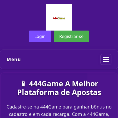
Login
Registrar-se
Menu
📱 444Game A Melhor
Plataforma de Apostas
Cadastre-se na 444Game para ganhar bônus no
cadastro e em cada recarga. Com a 444Game,