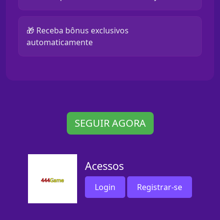
🎁 Receba bônus exclusivos
automaticamente
SEGUIR AGORA
Acessos
Login
Registrar-se