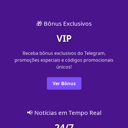
🎁 Bônus Exclusivos
VIP
Receba bônus exclusivos do Telegram,
promoções especiais e códigos promocionais
únicos!
Ver Bônus
📢 Notícias em Tempo Real
24/7