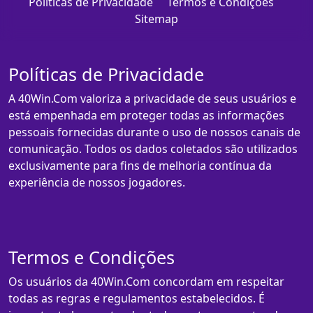
Políticas de Privacidade
Termos e Condições
Sitemap
Políticas de Privacidade
A 40Win.Com valoriza a privacidade de seus usuários e
está empenhada em proteger todas as informações
pessoais fornecidas durante o uso de nossos canais de
comunicação. Todos os dados coletados são utilizados
exclusivamente para fins de melhoria contínua da
experiência de nossos jogadores.
Termos e Condições
Os usuários da 40Win.Com concordam em respeitar
todas as regras e regulamentos estabelecidos. É