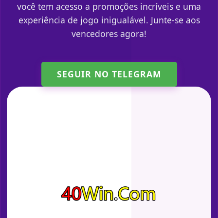
você tem acesso a promoções incríveis e uma
experiência de jogo inigualável. Junte-se aos
vencedores agora!
SEGUIR NO TELEGRAM