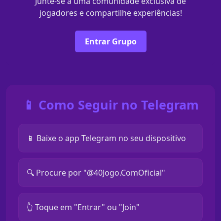
Junte-se a uma comunidade exclusiva de
jogadores e compartilhe experiências!
Entrar Grupo
📱 Como Seguir no Telegram
📱 Baixe o app Telegram no seu dispositivo
🔍 Procure por "@40Jogo.ComOficial"
👆 Toque em "Entrar" ou "Join"