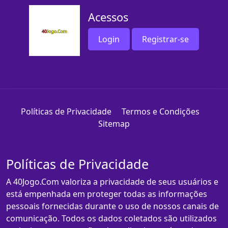
Acessos
Login
Registrar-se
Políticas de Privacidade
Termos e Condições
Sitemap
Políticas de Privacidade
A 40Jogo.Com valoriza a privacidade de seus usuários e
está empenhada em proteger todas as informações
pessoais fornecidas durante o uso de nossos canais de
comunicação. Todos os dados coletados são utilizados