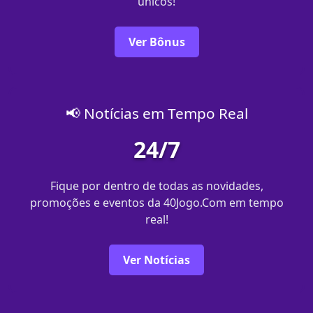
únicos!
Ver Bônus
📢 Notícias em Tempo Real
24/7
Fique por dentro de todas as novidades,
promoções e eventos da 40Jogo.Com em tempo
real!
Ver Notícias