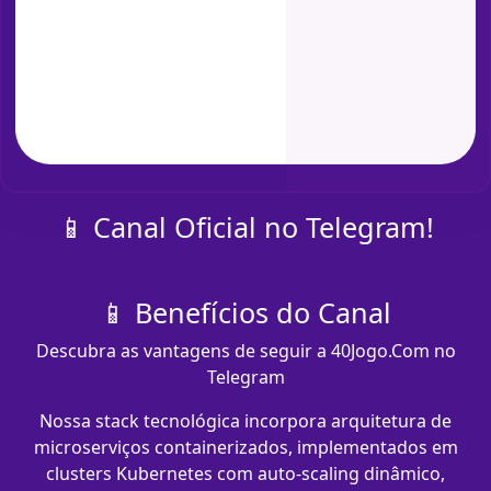
📱 Canal Oficial no Telegram!
📱 Benefícios do Canal
Descubra as vantagens de seguir a 40Jogo.Com no
Telegram
Nossa stack tecnológica incorpora arquitetura de
microserviços containerizados, implementados em
clusters Kubernetes com auto-scaling dinâmico,