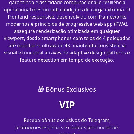
garantindo elasticidade computacional e resiliência
operacional mesmo sob condições de carga extrema. O
frontend responsive, desenvolvido com frameworks
modernos e princípios de progressive web app (PWA),
assegura renderização otimizada em qualquer
viewport, desde smartphones com telas de 4 polegadas
até monitores ultrawide 4K, mantendo consistência
visual e funcional através de adaptive design patterns e
feature detection em tempo de execução.
🎁 Bônus Exclusivos
VIP
Receba bônus exclusivos do Telegram,
promoções especiais e códigos promocionais