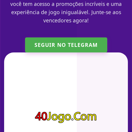
você tem acesso a promoções incríveis e uma
experiência de jogo inigualável. Junte-se aos
vencedores agora!
SEGUIR NO TELEGRAM