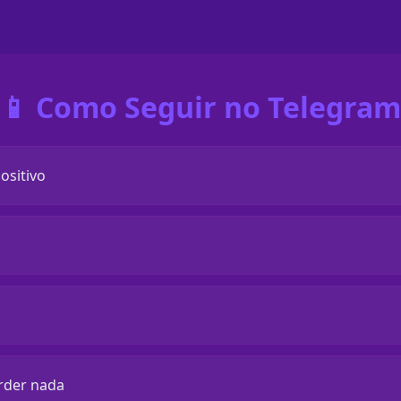
📱 Como Seguir no Telegram
ositivo
erder nada