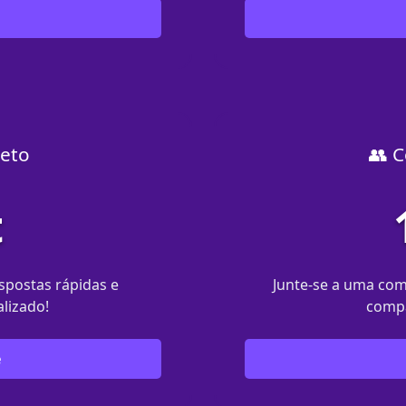
reto
👥 
t
espostas rápidas e
Junte-se a uma com
lizado!
compa
e