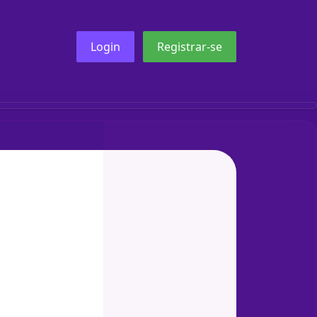
Login
Registrar-se