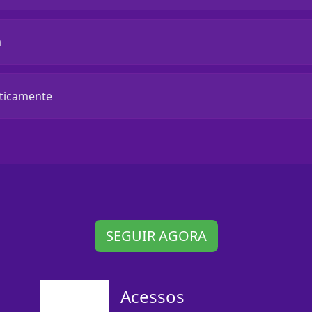
a
aticamente
SEGUIR AGORA
Acessos