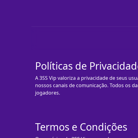
Políticas de Privacida
A 3SS Vip valoriza a privacidade de seus u
nossos canais de comunicação. Todos os dad
jogadores.
Termos e Condições