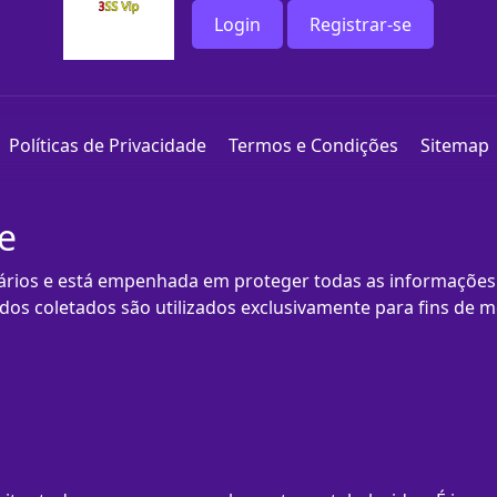
Login
Registrar-se
Políticas de Privacidade
Termos e Condições
Sitemap
de
suários e está empenhada em proteger todas as informações
os coletados são utilizados exclusivamente para fins de m