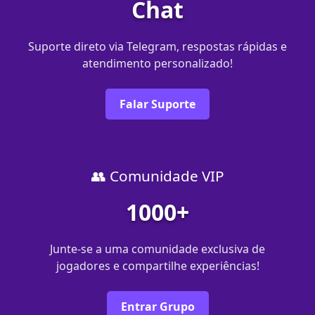
Chat
Suporte direto via Telegram, respostas rápidas e
atendimento personalizado!
Falar Suporte
👥 Comunidade VIP
1000+
Junte-se a uma comunidade exclusiva de
jogadores e compartilhe experiências!
Entrar Grupo