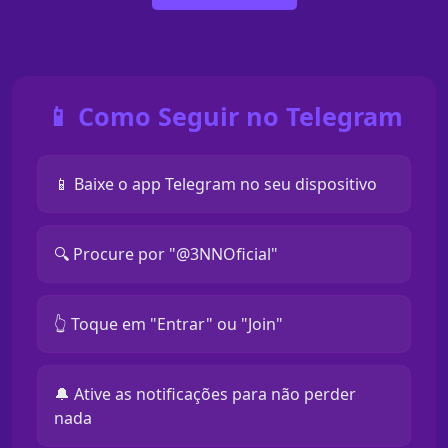
📱 Como Seguir no Telegram
📱 Baixe o app Telegram no seu dispositivo
🔍 Procure por "@3NNOficial"
👆 Toque em "Entrar" ou "Join"
🔔 Ative as notificações para não perder
nada