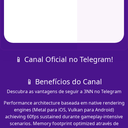
📱 Canal Oficial no Telegram!
📱 Benefícios do Canal
Descubra as vantagens de seguir a 3NN no Telegram
Performance architecture baseada em native rendering
engines (Metal para iOS, Vulkan para Android)
achieving 60fps sustained durante gameplay-intensive
scenarios. Memory footprint optimized através de