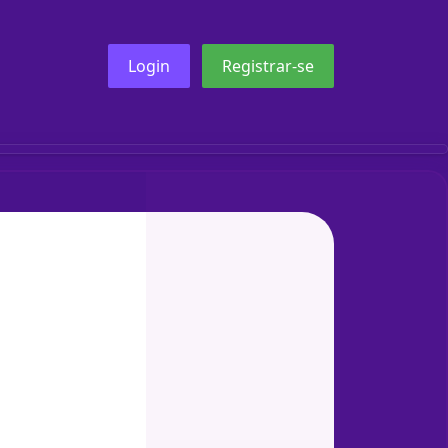
Login
Registrar-se