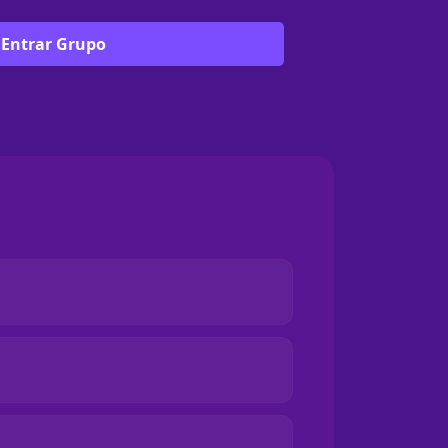
Entrar Grupo