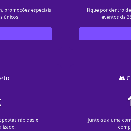
m, promoções especiais
Fique por dentro d
s únicos!
eventos da 3
reto
👥 
t
espostas rápidas e
Junte-se a uma com
lizado!
compa